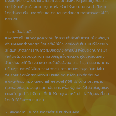
ยังมีเป้าหมายเพื่อสร้างความเข้าใจร่วมกันระหว่างผู้ใช้และผู้ให้บริการ
การใช้งานที่ถูกต้องตามกฎเกณฑ์จะช่วยให้ระบบสามารถดำเนินงาน
ได้อย่างราบรื่น ปลอดภัย และตอบสนองต่อความต้องการของผู้ใช้ใน
ทุกระดับ
1.ความเป็นส่วนตัว
แพลตฟอร์ม
mheepooh168
ให้ความสำคัญกับการปกป้องข้อมูล
ส่วนบุคคลอย่างสูงสุด ข้อมูลที่ผู้ใช้ให้จะถูกจัดเก็บในระบบที่มีการเข้า
รหัสและมาตรการรักษาความปลอดภัยหลายชั้น เพื่อป้องกันการเข้า
ถึงโดยไม่ได้รับอนุญาต การใช้ข้อมูลทั้งหมดจะอยู่ในขอบเขตของ
วัตถุประสงค์ที่ชัดเจน เช่น การยืนยันตัวตน การทำธุรกรรม และการ
ปรับปรุงบริการให้มีคุณภาพมากขึ้น การปกป้องข้อมูลเป็นหนึ่งใน
พันธกิจหลักเพื่อสร้างความมั่นใจและรักษาความน่าเชื่อถือของ
แพลตฟอร์ม ทีมงานของ
mheepooh168
ปฏิบัติตามกฎหมาย
คุ้มครองข้อมูลส่วนบุคคลทุกประการ เพื่อให้ผู้ใช้มั่นใจได้ว่าข้อมูลของ
ตนจะไม่ถูกนำไปใช้ในทางที่ไม่ได้รับอนุญาตหรือส่งต่อให้บุคคลที่สาม
โดยไม่ได้รับความยินยอม
2. ผลิตภัณฑ์ และการบริการสำหรับใช้ส่วนบุคคล