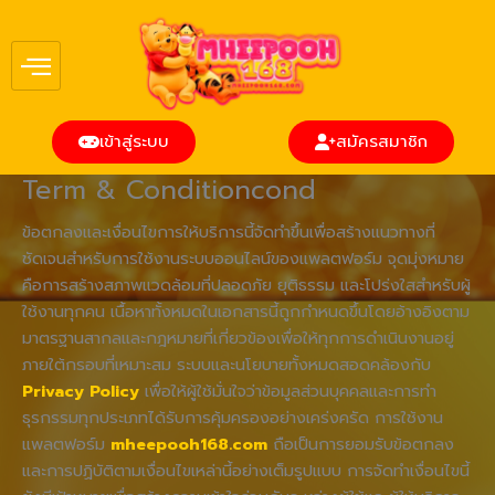
Skip
to
content
เข้าสู่ระบบ
สมัครสมาชิก
Term & Conditioncond
ข้อตกลงและเงื่อนไขการให้บริการนี้จัดทำขึ้นเพื่อสร้างแนวทางที่
ชัดเจนสำหรับการใช้งานระบบออนไลน์ของแพลตฟอร์ม จุดมุ่งหมาย
คือการสร้างสภาพแวดล้อมที่ปลอดภัย ยุติธรรม และโปร่งใสสำหรับผู้
ใช้งานทุกคน เนื้อหาทั้งหมดในเอกสารนี้ถูกกำหนดขึ้นโดยอ้างอิงตาม
มาตรฐานสากลและกฎหมายที่เกี่ยวข้องเพื่อให้ทุกการดำเนินงานอยู่
ภายใต้กรอบที่เหมาะสม ระบบและนโยบายทั้งหมดสอดคล้องกับ
Privacy Policy
เพื่อให้ผู้ใช้มั่นใจว่าข้อมูลส่วนบุคคลและการทำ
ธุรกรรมทุกประเภทได้รับการคุ้มครองอย่างเคร่งครัด การใช้งาน
แพลตฟอร์ม
mheepooh168.com
ถือเป็นการยอมรับข้อตกลง
และการปฏิบัติตามเงื่อนไขเหล่านี้อย่างเต็มรูปแบบ การจัดทำเงื่อนไขนี้