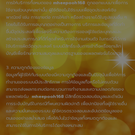
การให้บริการทั้งหมดของ
mheepooh168
ถูกออกแบบมาเพื่อการ
ใช้งานส่วนบุคคลเท่านั้น ผู้ใช้ต้องไม่ใช้ระบบเพื่อจุดประสงค์เชิง
พาณิชย์ เช่น การขายต่อ การให้เช่า หรือสร้างรายได้ในรูปแบบอื่น ๆ
โดยไม่ได้รับการอนุญาตอย่างเป็นทางการ บริการและข้อมูลที่จัดทำ
ขึ้นมีจุดประสงค์เพื่อรองรับความต้องการของผู้ใช้แต่ละบุคคลและ
สร้างประสบการณ์ที่ดีที่สุดสำหรับการใช้งานส่วนตัว ในกรณีที่มีการ
ใช้บริการผิดวัตถุประสงค์ ระบบมีสิทธิ์ระงับการเข้าถึงหรือยกเลิก
บัญชีเพื่อรักษาความสมดุลและมาตรฐานของแพลตฟอร์มโดยรวม
3. ความถูกต้องของข้อมูล
ข้อมูลที่ผู้ใช้ให้กับระบบต้องมีความถูกต้องและเป็นปัจจุบันเพื่อให้การ
ทำงานของระบบมีประสิทธิภาพ การให้ข้อมูลเท็จหรือไม่ครบถ้วน
สามารถส่งผลกระทบต่อกระบวนการทำงานและความปลอดภัยของ
แพลตฟอร์ม
mheepooh168
มีสิทธิ์ตรวจสอบข้อมูลและดำเนิน
การระงับบัญชีในกรณีที่พบความผิดปกติ เพื่อปกป้องทั้งผู้ใช้รายอื่น
และความมั่นคงของระบบ ผู้ใช้ควรตรวจสอบและอัปเดตข้อมูลของ
ตนเองอย่างสม่ำเสมอ เพื่อให้มั่นใจว่าข้อมูลทั้งหมดถูกต้องและ
สามารถใช้ในการให้บริการได้อย่างเหมาะสม