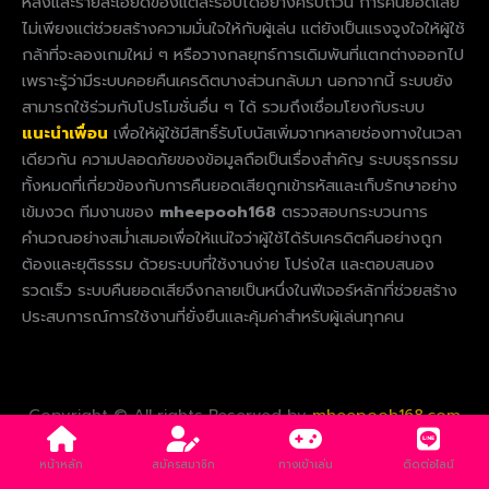
หลังและรายละเอียดของแต่ละรอบได้อย่างครบถ้วน การคืนยอดเสีย
ไม่เพียงแต่ช่วยสร้างความมั่นใจให้กับผู้เล่น แต่ยังเป็นแรงจูงใจให้ผู้ใช้
กล้าที่จะลองเกมใหม่ ๆ หรือวางกลยุทธ์การเดิมพันที่แตกต่างออกไป
เพราะรู้ว่ามีระบบคอยคืนเครดิตบางส่วนกลับมา นอกจากนี้ ระบบยัง
สามารถใช้ร่วมกับโปรโมชั่นอื่น ๆ ได้ รวมถึงเชื่อมโยงกับระบบ
แนะนำเพื่อน
เพื่อให้ผู้ใช้มีสิทธิ์รับโบนัสเพิ่มจากหลายช่องทางในเวลา
เดียวกัน ความปลอดภัยของข้อมูลถือเป็นเรื่องสำคัญ ระบบธุรกรรม
ทั้งหมดที่เกี่ยวข้องกับการคืนยอดเสียถูกเข้ารหัสและเก็บรักษาอย่าง
เข้มงวด ทีมงานของ
mheepooh168
ตรวจสอบกระบวนการ
คำนวณอย่างสม่ำเสมอเพื่อให้แน่ใจว่าผู้ใช้ได้รับเครดิตคืนอย่างถูก
ต้องและยุติธรรม ด้วยระบบที่ใช้งานง่าย โปร่งใส และตอบสนอง
รวดเร็ว ระบบคืนยอดเสียจึงกลายเป็นหนึ่งในฟีเจอร์หลักที่ช่วยสร้าง
ประสบการณ์การใช้งานที่ยั่งยืนและคุ้มค่าสำหรับผู้เล่นทุกคน
Copyright © All rights Reserved by
mheepooh168.com
หน้าหลัก
สมัครสมาชิก
ทางเข้าเล่น
ติดต่อไลน์